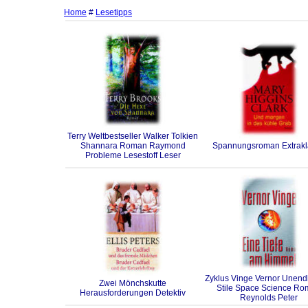
Home
#
Lesetipps
Terry Weltbestseller Walker Tolkien
Shannara Roman Raymond
Spannungsroman Extrakl
Probleme Lesestoff Leser
Zyklus Vinge Vernor Unendl
Zwei Mönchskutte
Stile Space Science R
Herausforderungen Detektiv
Reynolds Peter