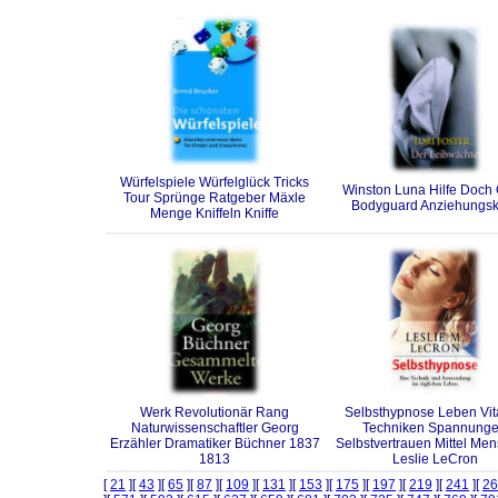
Würfelspiele Würfelglück Tricks
Winston Luna Hilfe Doch 
Tour Sprünge Ratgeber Mäxle
Bodyguard Anziehungskr
Menge Kniffeln Kniffe
Werk Revolutionär Rang
Selbsthypnose Leben Vita
Naturwissenschaftler Georg
Techniken Spannung
Erzähler Dramatiker Büchner 1837
Selbstvertrauen Mittel Me
1813
Leslie LeCron
[
21
][
43
][
65
][
87
][
109
][
131
][
153
][
175
][
197
][
219
][
241
][
26