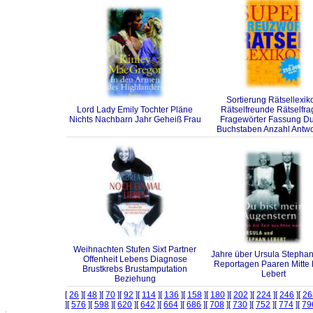
Sortierung Rätsellexik
Lord Lady Emily Tochter Pläne
Rätselfreunde Rätselfr
Nichts Nachbarn Jahr Geheiß Frau
Fragewörter Fassung D
Buchstaben Anzahl Antwo
Weihnachten Stufen Sixt Partner
Jahre über Ursula Stepha
Offenheit Lebens Diagnose
Reportagen Paaren Mitte 
Brustkrebs Brustamputation
Lebert
Beziehung
[
26
][
48
][
70
][
92
][
114
][
136
][
158
][
180
][
202
][
224
][
246
][
26
][
576
][
598
][
620
][
642
][
664
][
686
][
708
][
730
][
752
][
774
][
79