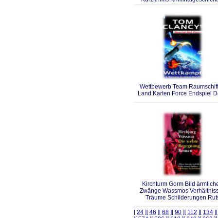
Wettbewerb Team Raumschif
Land Karten Force Endspiel 
Kirchturm Gorm Bild ärmlich
Zwänge Wassmos Verhältnis
Träume Schilderungen Rut
[
24
][
46
][
68
][
90
][
112
][
134
]