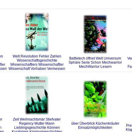
en
Welt Revolution Fehler Zahlen
Battletech öffnet Welt Universum
Ve
Wissenschaftsgeschichte
Sphäre Serie Schon Mechwarrior
tler
Wissenschaftlers Wissenschaftler
MechWarrior Lesern
Fa
ssen
Wissenschaft Vorhaben Vermessen
er
Zeit Weihnachtsmär Stiefvater
Regency Mutter Mann
über Überblick Küchenkräuter
Pre
n
Lieblingsgeschichte Können
Einsatzmöglichkeiten
Kla
ten
Kurzkrimis Kriminalgeschichten