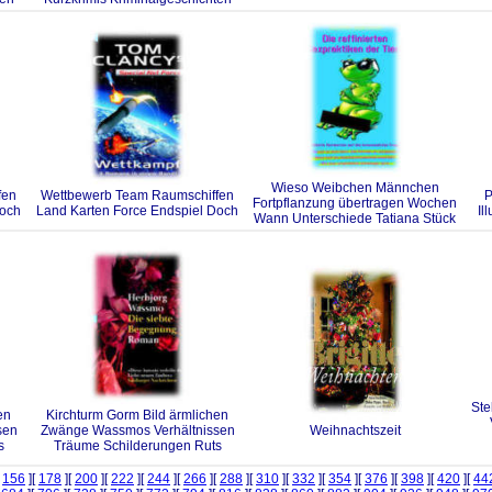
Wieso Weibchen Männchen
fen
Wettbewerb Team Raumschiffen
P
Fortpflanzung übertragen Wochen
Doch
Land Karten Force Endspiel Doch
Il
Wann Unterschiede Tatiana Stück
Ste
en
Kirchturm Gorm Bild ärmlichen
sen
Zwänge Wassmos Verhältnissen
Weihnachtszeit
s
Träume Schilderungen Ruts
[
156
][
178
][
200
][
222
][
244
][
266
][
288
][
310
][
332
][
354
][
376
][
398
][
420
][
44