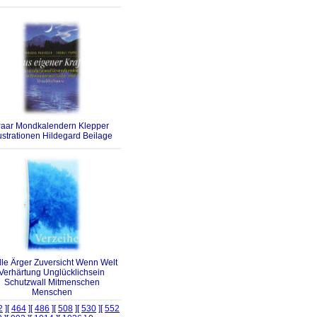
aar Mondkalendern Klepper
lustrationen Hildegard Beilage
lle Ärger Zuversicht Wenn Welt
Verhärtung Unglücklichsein
Schutzwall Mitmenschen
Menschen
2
][
464
][
486
][
508
][
530
][
552