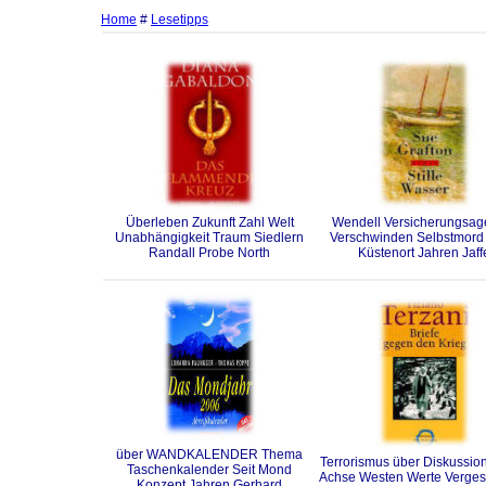
Home
#
Lesetipps
Überleben Zukunft Zahl Welt
Wendell Versicherungsag
Unabhängigkeit Traum Siedlern
Verschwinden Selbstmord
Randall Probe North
Küstenort Jahren Jaff
über WANDKALENDER Thema
Terrorismus über Diskussio
Taschenkalender Seit Mond
Achse Westen Werte Verges
Konzept Jahren Gerhard