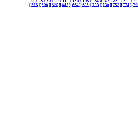
[
26
][
48
][
70
][
92
][
114
][
136
][
158
][
180
][
202
][
224
][
246
][
26
][
576
][
598
][
620
][
642
][
664
][
686
][
708
][
730
][
752
][
774
][
79