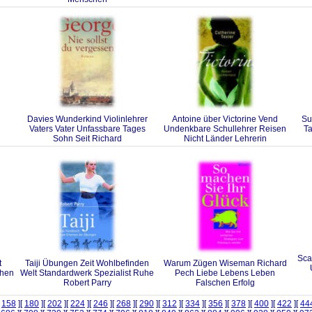
Davies Wunderkind Violinlehrer
Antoine über Victorine Vend
Su
Vaters Vater Unfassbare Tages
Undenkbare Schullehrer Reisen
Ta
Sohn Seit Richard
Nicht Länder Lehrerin
Sca
t
Taiji Übungen Zeit Wohlbefinden
Warum Zügen Wiseman Richard
then
Welt Standardwerk Spezialist Ruhe
Pech Liebe Lebens Leben
Robert Parry
Falschen Erfolg
[
158
][
180
][
202
][
224
][
246
][
268
][
290
][
312
][
334
][
356
][
378
][
400
][
422
][
44