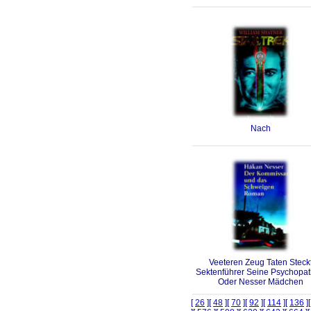
Nach
Veeteren Zeug Taten Steck
Sektenführer Seine Psychopa
Oder Nesser Mädchen
[
26
][
48
][
70
][
92
][
114
][
136
]