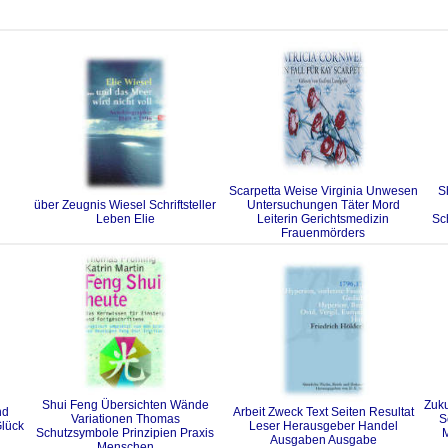
Scarpetta Weise Virginia Unwesen
S
über Zeugnis Wiesel Schriftsteller
Untersuchungen Täter Mord
Leben Elie
Leiterin Gerichtsmedizin
Sc
Frauenmörders
Shui Feng Übersichten Wände
Zuk
nd
Arbeit Zweck Text Seiten Resultat
Variationen Thomas
S
Glück
Leser Herausgeber Handel
Schutzsymbole Prinzipien Praxis
M
Ausgaben Ausgabe
Menschen