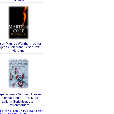
san Mannes Wahrheit Tochter
ges Seiten Mann Leben Jetzt
Hergang
rpetta Weise Virginia Unwesen
Untersuchungen Täter Mord
Leiterin Gerichtsmedizin
Frauenmörders
4
][
466
][
488
][
510
][
532
][
554