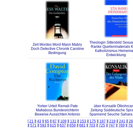
Theologin Sittenbild Sexua
Zeit Mordes Mord Mann Mabry
Ranke Quellenmaterials K
Doch Detective Chronik Caroline
Katholizismus Heinem
Bedingung
Entwicklung
Yorker Urteil Remali Pate
über Konsalik Ölbohrc
Mafiaboss Bundesrichterin
Zeitung Süddeutsche Spr
Beweise Aussichten Antonio
Spannend Seuche Sahara
[
21
][
43
][
65
][
87
][
109
][
131
][
153
][
175
][
197
][
219
][
241
][
26
][
571
][
593
][
615
][
637
][
659
][
681
][
703
][
725
][
747
][
769
][
79