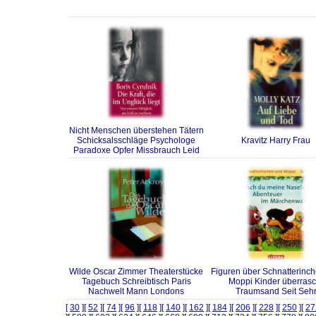
Nicht Menschen überstehen Tätern
Schicksalsschläge Psychologe
Kravitz Harry Frau
Paradoxe Opfer Missbrauch Leid
Wilde Oscar Zimmer Theaterstücke
Figuren über Schnatterinche
Tagebuch Schreibtisch Paris
Moppi Kinder überrasc
Nachwelt Mann Londons
Traumsand Seit Seh
[
30
][
52
][
74
][
96
][
118
][
140
][
162
][
184
][
206
][
228
][
250
][
27